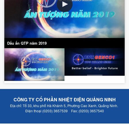
Dấu ấn QTP năm 2019
CÔNG TY CỔ PHẦN NHIỆT ĐIỆN QUẢNG NINH
Địa chỉ: Tổ 33, khu phố Hà Khánh 5, Phường Cao Xanh, Quảng Ninh.
Điện thoại (0203) 3657539 Fax: (0203) 3657540