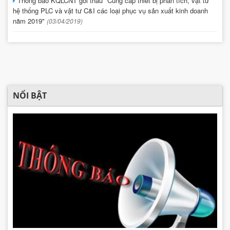
Thông báo KQLCNT gói thầu "Cung cấp thiết bị phân tích, vật tư
hệ thống PLC và vật tư C&I các loại phục vụ sản xuất kinh doanh
năm 2019"
(03/04/2019)
NỔI BẬT