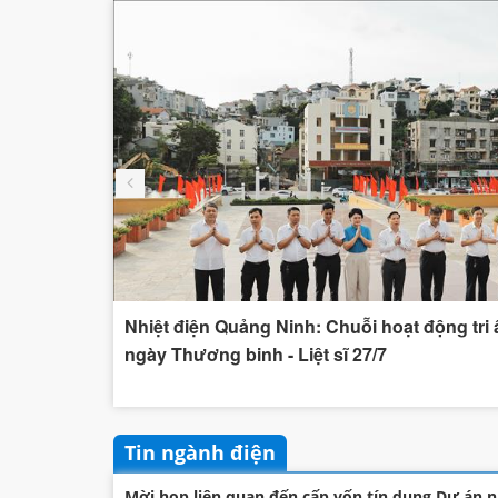
h tham dự
Nhiệt điện Quảng Ninh: Chuỗi hoạt động tri
t và triển
ngày Thương binh - Liệt sĩ 27/7
an chấp
Tin ngành điện
Mời họp liên quan đến cấp vốn tín dụng Dự án nâ