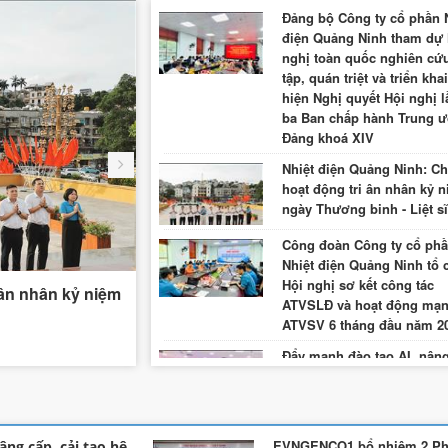
Đảng bộ Công ty cổ phần 
điện Quảng Ninh tham dự 
nghị toàn quốc nghiên cứ
tập, quán triệt và triển kha
hiện Nghị quyết Hội nghị l
ba Ban chấp hành Trung 
Đảng khoá XIV
Nhiệt điện Quảng Ninh: C
hoạt động tri ân nhân kỷ 
ngày Thương binh - Liệt sĩ
Công đoàn Công ty cổ ph
Nhiệt điện Quảng Ninh tổ 
Hội nghị sơ kết công tác
 ân nhân kỷ niệm
Công đoàn Công ty cổ phần Nhiệt điện
ATVSLĐ và hoạt động mạn
Hội nghị sơ kết công tác ATVSLĐ và ho
ATVSV 6 tháng đầu năm 2
ATVSV 6 tháng đầu năm 2026
Đẩy mạnh đào tạo AI, nân
năng lực số cho đội ngũ
Công ty
Đảng bộ Công ty cổ phần 
EVNGENCO1 bổ nhiệm 2 P
ng cấp, cải tạo hệ