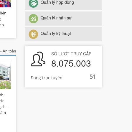
Quản lý hợp đồng
 tạo hệ
máy
điện
Quản lý nhân sự
g
ình
Nhiệt
Hội
Quản lý kỹ thuật
u, học
i thực
/TW
- An toàn
SỐ LƯỢT TRUY CẬP
8.075.003
51
Đang trực tuyến
nh:
từ
ạch -
 làm