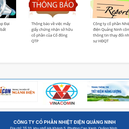
ọp Đại
Thông báo về việc mấy
Công ty cổ phần Nhi
 bất
giấy chứng nhận sở hữu
điện Quảng Ninh cô
6
cổ phần của Cổ đông
thông tin thay đổi n
QTP
sự HĐQT
CÔNG TY CỔ PHẦN NHIỆT ĐIỆN QUẢNG NINH
Địa chỉ: Tổ 33, khu phố Hà Khánh 5, Phường Cao Xanh, Quảng Ninh.