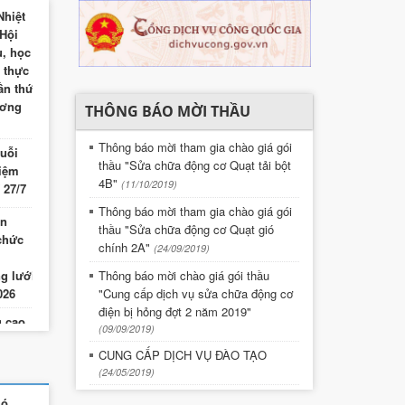
Nhiệt
Hội
u, học
i thực
ần thứ
ương
THÔNG BÁO MỜI THẦU
Thông báo mời tham gia chào giá gói
huỗi
thầu "Sửa chữa động cơ Quạt tải bột
niệm
4B"
(11/10/2019)
 27/7
Thông báo mời tham gia chào giá gói
ần
thầu "Sửa chữa động cơ Quạt gió
chức
chính 2A"
(24/09/2019)
 Quảng Ninh tổ chức
Đẩy mạnh đào tạo AI, nâng cao năn
Thông báo mời chào giá gói thầu
g lưới
ạt động mạng lưới
CBCNV Công ty
"Cung cấp dịch vụ sửa chữa động cơ
026
điện bị hỏng đợt 2 năm 2019"
g cao
(09/09/2019)
 CBCNV
CUNG CẤP DỊCH VỤ ĐÀO TẠO
(24/05/2019)
Nhiệt
hó