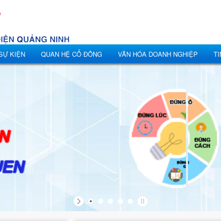
 SỰ KIỆN
QUAN HỆ CỔ ĐÔNG
VĂN HÓA DOANH NGHIỆP
TI