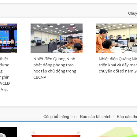
Chuy
Nhiệt
Nhiệt điện Quảng Ninh
Nhiệt điện Quảng Ni
 được
phát động phong trào
triển khai và đẩy mạ
ng
học tập chủ động trong
chuyển đổi số năm 2
 nghìn
CBCNV
NVCLĐ
 Việt
Công bố thông tin
Báo cáo tài chính
Báo cáo th