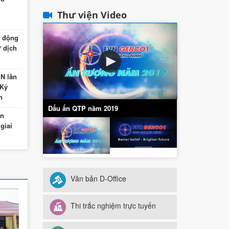
Hội
 6
Thư viện Video
khai
6
 động
ừ dịch
cổ
h tổ
VN lần
rình
 Kỷ
 2026
n
 ty
Dấu ấn QTP năm 2019
àn
ần
 giai
chức
Công
6
ần
am dự
Văn bản D-Office
iệt
Thi trắc nghiệm trực tuyến
n
ội
iều