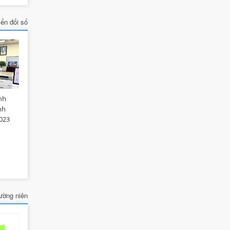
ển đổi số
nh
nh
023
ường niên