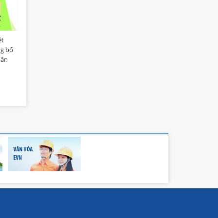
ệt
ng bố
hân