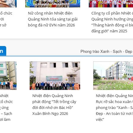
chỉnh Dự án nâng cấp, cải
thống xử lý khí thải Nhà 
tổ chức
Nữ công nhân Nhiệt điện
Công ty cổ phần Nhiệt 
Nhiệt điện Quảng Ninh
với
Quảng Ninh tỏa sáng tại giải
Quảng Ninh hưởng ứn
ơ sở
bóng đá nữ EVN năm 2026
“Tháng hành động vì b
Đảng uỷ Công ty cổ phần 
đẳng giới” năm 2025
điện Quảng Ninh tham dự 
nghị toàn quốc nghiên cứ
tập, quán triệt và triển kha
àn
hiện Nghị quyết số 10-NQ
Phong trào Xanh - Sạch - Đẹp 
của Bộ Chính trị
Nhiệt
Nhiệt điện Quảng Ninh
Nhiệt điện Quảng Ni
tổ chức
phát động “Tết trồng cây
Rực rỡ sắc hoa xuân 
g ứng
đời đời nhớ ơn Bác Hồ”
phong trào “Xanh - S
 – Sạch
Xuân Bính Ngọ 2026
Đẹp - An toàn từ nơi
ơi làm
việc”