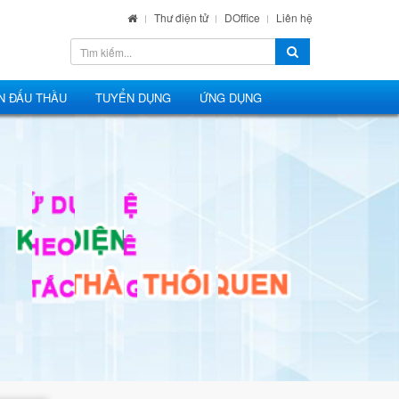
Thư điện tử
DOffice
Liên hệ
N ĐẤU THẦU
TUYỂN DỤNG
ỨNG DỤNG