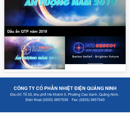
Dấu ấn QTP năm 2019
CÔNG TY CỔ PHẦN NHIỆT ĐIỆN QUẢNG NINH
Địa chỉ: Tổ 33, khu phố Hà Khánh 5, Phường Cao Xanh, Quảng Ninh.
Điện thoại (0203) 3657539 Fax: (0203) 3657540