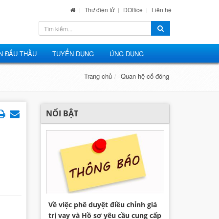
Thư điện tử
DOffice
Liên hệ
N ĐẤU THẦU
TUYỂN DỤNG
ỨNG DỤNG
Trang chủ
Quan hệ cổ đông
NỔI BẬT
Về việc phê duyệt điều chỉnh giá
trị vay và Hồ sơ yêu cầu cung cấp