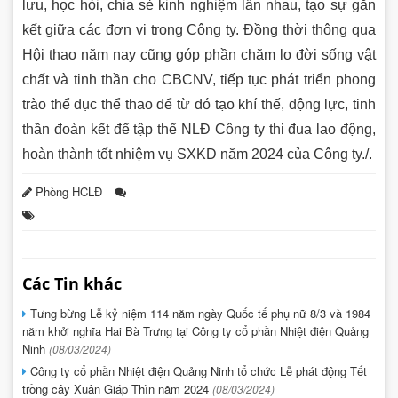
lưu, học hỏi, chia sẻ kinh nghiệm lẫn nhau, tạo sự gắn
kết giữa các đơn vị trong Công ty. Đồng thời thông qua
Hội thao năm nay cũng góp phần chăm lo đời sống vật
chất và tinh thần cho CBCNV, tiếp tục phát triển phong
trào thể dục thể thao để từ đó tạo khí thế, động lực, tinh
thần đoàn kết để tập thể NLĐ Công ty thi đua lao động,
hoàn thành tốt nhiệm vụ SXKD năm 2024 của Công ty./.
Phòng HCLĐ
Các Tin khác
Tưng bừng Lễ kỷ niệm 114 năm ngày Quốc tế phụ nữ 8/3 và 1984
năm khởi nghĩa Hai Bà Trưng tại Công ty cổ phần Nhiệt điện Quảng
Ninh
(08/03/2024)
Công ty cổ phần Nhiệt điện Quảng Ninh tổ chức Lễ phát động Tết
trồng cây Xuân Giáp Thìn năm 2024
(08/03/2024)