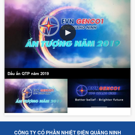
Dấu ấn QTP năm 2019
CÔNG TY CỔ PHẦN NHIỆT ĐIỆN QUẢNG NINH