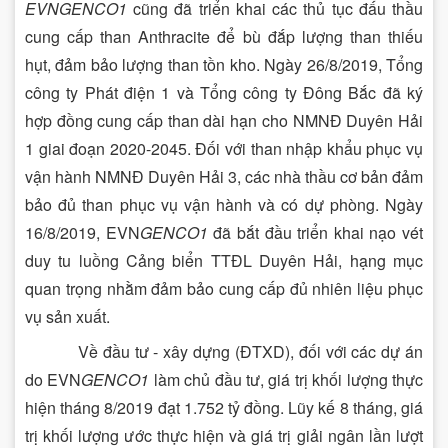
EVNGENCO1
cũng đã triển khai các thủ tục đấu thầu
cung cấp than Anthracite để bù đắp lượng than thiếu
hụt, đảm bảo lượng than tồn kho. Ngày 26/8/2019, Tổng
công ty Phát điện 1 và Tổng công ty Đông Bắc đã ký
hợp đồng cung cấp than dài hạn cho NMNĐ Duyên Hải
1 giai đoạn 2020-2045. Đối với than nhập khẩu phục vụ
vận hành NMNĐ Duyên Hải 3, các nhà thầu cơ bản đảm
bảo đủ than phục vụ vận hành và có dự phòng. Ngày
16/8/2019, EVN
GENCO1
đã bắt đầu triển khai nạo vét
duy tu luồng Cảng biển TTĐL Duyên Hải, hạng mục
quan trọng nhằm đảm bảo cung cấp đủ nhiên liệu phục
vụ sản xuất.
Về đầu tư - xây dựng (ĐTXD), đối với các dự án
do EVN
GENCO1
làm chủ đầu tư, giá trị khối lượng thực
hiện tháng 8/2019 đạt 1.752 tỷ đồng. Lũy kế 8 tháng, giá
trị khối lượng ước thực hiện và giá trị giải ngân lần lượt