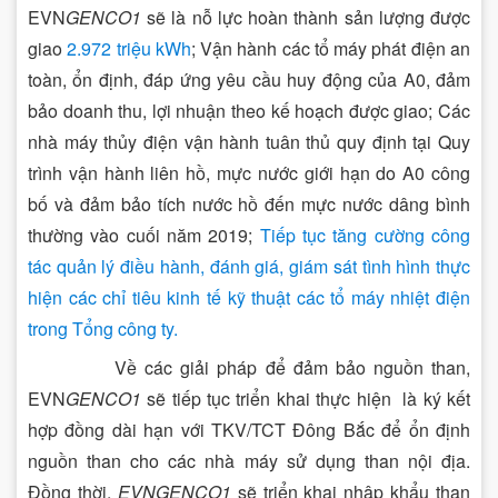
EVN
GENCO1
sẽ là nỗ lực hoàn thành sản lượng được
giao
2.972 triệu kWh
; Vận hành các tổ máy phát điện an
toàn, ổn định, đáp ứng yêu cầu huy động của A0, đảm
bảo doanh thu, lợi nhuận theo kế hoạch được giao; Các
nhà máy thủy điện vận hành tuân thủ quy định tại Quy
trình vận hành liên hồ, mực nước giới hạn do A0 công
bố và đảm bảo tích nước hồ đến mực nước dâng bình
thường vào cuối năm 2019;
Tiếp tục tăng cường công
tác quản lý điều hành, đánh giá, giám sát tình hình thực
hiện các chỉ tiêu kinh tế kỹ thuật các tổ máy nhiệt điện
trong Tổng công ty.
Về các giải pháp để đảm bảo nguồn than,
EVN
GENCO1
sẽ tiếp tục triển khai thực hiện là ký kết
hợp đồng dài hạn với TKV/TCT Đông Bắc để ổn định
nguồn than cho các nhà máy sử dụng than nội địa.
Đồng thời,
EVNGENCO1
sẽ triển khai nhập khẩu than