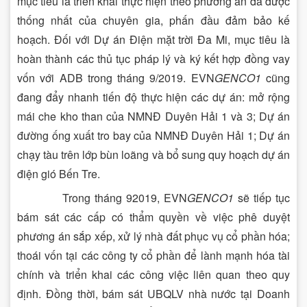
mục tiêu là triển khai thực hiện theo phương án đã được
thống nhất của chuyên gia, phấn đầu đảm bảo kế
hoạch. Đối với Dự án Điện mặt trời Đa Mi, mục tiêu là
hoàn thành các thủ tục pháp lý và ký kết hợp đồng vay
vốn với ADB trong tháng 9/2019. EVN
GENCO1
cũng
đang đẩy nhanh tiến độ thực hiện các dự án: mở rộng
mái che kho than của NMNĐ Duyên Hải 1 và 3; Dự án
đường ống xuất tro bay của NMNĐ Duyên Hải 1; Dự án
chạy tàu trên lớp bùn loãng và bổ sung quy hoạch dự án
điện gió Bến Tre.
Trong tháng 92019, EVN
GENCO1
sẽ tiếp tục
bám sát các cấp có thẩm quyền về việc phê duyệt
phương án sắp xếp, xử lý nhà đất phục vụ cổ phần hóa;
thoái vốn tại các công ty cổ phần để lành mạnh hóa tài
chính và triển khai các công việc liên quan theo quy
định. Đồng thời, bám sát UBQLV nhà nước tại Doanh