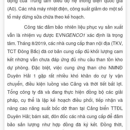
động của Trung tâm điều độ hệ thống điện quốc gia
(A0). Các nhà máy nhiệt điện, công suất giảm do một số
tổ máy dừng sửa chữa theo kế hoạch.
Công tác đảm bảo nhiên liệu phục vụ sản xuất
vẫn là nhiệm vụ được EVN
GENCO1
xác định là trọng
tâm. Tháng 8/2019, các nhà cung cấp than nội địa (TKV,
TCT Đông Bắc) đã cơ bản cung cấp đủ khối lượng cam
kết những vẫn chưa đáp ứng đủ nhu cầu than tồn kho
dự phòng. Đặc biệt, việc cung ứng than cho NMNĐ
Duyên Hải 1 gặp rất nhiều khó khăn do cự ly vận
chuyển, điều kiện luồng vào Cảng và thời tiết bất lợi.
Tổng công ty đã và đang thực hiện đồng bộ các giải
pháp, cụ thể là lập kế hoạch điều phối, tiếp nhận và
nâng cao năng suất bốc dỡ than tại Cảng biển TTĐL
Duyên Hải; bám sát, đôn đốc các nhà cung cấp để đảm
bảo sản lượng như hợp đồng đã ký kết. Đồng thời,