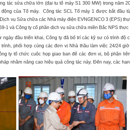
công tác sửa chữa lớn (đại tu tổ máy S1 300 MW) trong năm 2
ạt động của Tổ máy. Công tác SCL Tổ máy 1 được bắt đầu t
ty Dịch vụ Sửa chữa các Nhà máy điện EVNGENCO 3 (EPS) thự
 69-1 và Công ty cổ phần dịch vụ sửa chữa miền Bắc NPS thực 
y đầu triển khai, Công ty đã bố trí các kỹ sư có trình độ 
 trình, phối hợp cùng các đơn vị Nhà thầu làm việc 24/24 gi
ông ty tổ chức cuộc họp giao ban để các đơn vị, bộ phận liê
i pháp nhằm nâng cao hiệu quả công tác này. Đến nay, các hạ