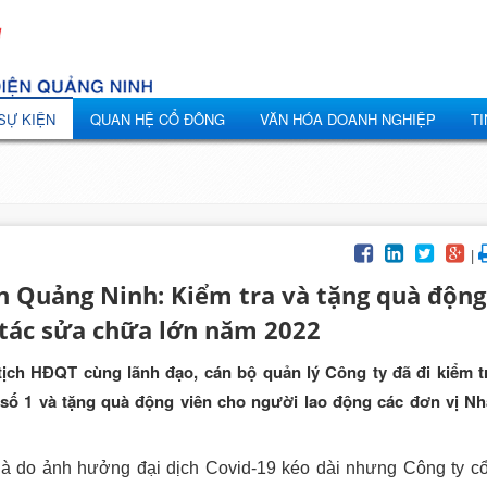
 SỰ KIỆN
QUAN HỆ CỔ ĐÔNG
VĂN HÓA DOANH NGHIỆP
TI
|
n Quảng Ninh: Kiểm tra và tặng quà động
 tác sửa chữa lớn năm 2022
ịch HĐQT cùng lãnh đạo, cán bộ quản lý Công ty đã đi kiểm tr
số 1 và tặng quà động viên cho người lao động các đơn vị Nh
do ảnh hưởng đại dịch Covid-19 kéo dài nhưng Công ty c