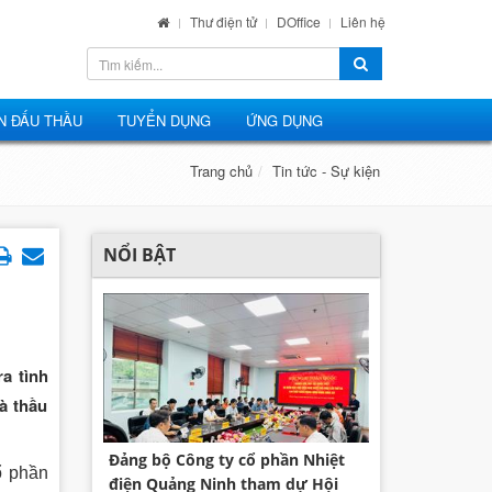
Thư điện tử
DOffice
Liên hệ
N ĐẤU THẦU
TUYỂN DỤNG
ỨNG DỤNG
Trang chủ
Tin tức - Sự kiện
NỔI BẬT
a tình
à thầu
Đảng bộ Công ty cổ phần Nhiệt
ổ phần
điện Quảng Ninh tham dự Hội