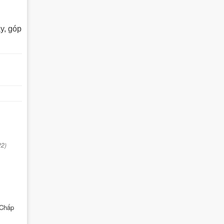
y, góp
22)
 Chấp