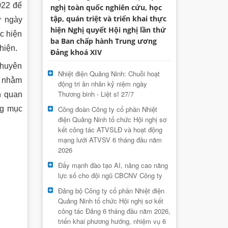
022 để
nghị toàn quốc nghiên cứu, học
tập, quán triệt và triển khai thực
ừ ngày
hiện Nghị quyết Hội nghị lần thứ
c hiện
ba Ban chấp hành Trung ương
hiện.
Đảng khoá XIV
chuyên
Nhiệt điện Quảng Ninh: Chuỗi hoạt
ờ nhằm
động tri ân nhân kỷ niệm ngày
Thương binh - Liệt sĩ 27/7
n quan
ng mục
Công đoàn Công ty cổ phần Nhiệt
điện Quảng Ninh tổ chức Hội nghị sơ
kết công tác ATVSLĐ và hoạt động
mạng lưới ATVSV 6 tháng đầu năm
2026
Đẩy mạnh đào tạo AI, nâng cao năng
lực số cho đội ngũ CBCNV Công ty
Đảng bộ Công ty cổ phần Nhiệt điện
Quảng Ninh tổ chức Hội nghị sơ kết
công tác Đảng 6 tháng đầu năm 2026,
triển khai phương hướng, nhiệm vụ 6