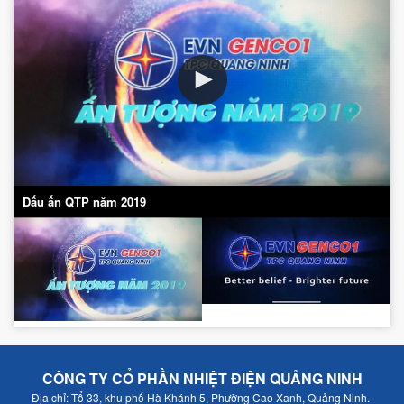
Dấu ấn QTP năm 2019
CÔNG TY CỔ PHẦN NHIỆT ĐIỆN QUẢNG NINH
Địa chỉ: Tổ 33, khu phố Hà Khánh 5, Phường Cao Xanh, Quảng Ninh.