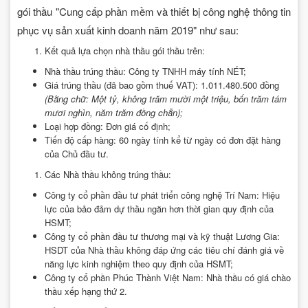
gói thầu "Cung cấp phần mềm và thiết bị công nghệ thông tin
phục vụ sản xuất kinh doanh năm 2019" như sau:
Kết quả lựa chọn nhà thầu gói thầu trên:
Nhà thầu trúng thầu: Công ty TNHH máy tính NÉT;
Giá trúng thầu (đã bao gồm thuế VAT): 1.011.480.500 đồng
(Bằng chữ: Một tỷ, không trăm mười một triệu, bốn trăm tám
mươi nghìn, năm trăm đồng chẵn)
;
Loại hợp đồng: Đơn giá cố định;
Tiến độ cấp hàng: 60 ngày tính kể từ ngày có đơn đặt hàng
của Chủ đầu tư.
Các Nhà thầu không trúng thầu:
Công ty cổ phần đầu tư phát triển công nghệ Trí Nam: Hiệu
lực của bảo đảm dự thầu ngăn hơn thời gian quy định của
HSMT;
Công ty cổ phần đầu tư thương mại và kỹ thuật Lương Gia:
HSDT của Nhà thầu không đáp ứng các tiêu chí đánh giá về
năng lực kinh nghiệm theo quy định của HSMT;
Công ty cổ phần Phúc Thành Việt Nam: Nhà thầu có giá chào
thầu xếp hạng thứ 2.