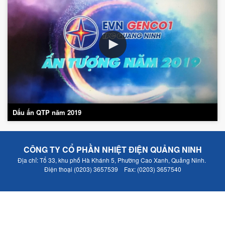
Dấu ấn QTP năm 2019
CÔNG TY CỔ PHẦN NHIỆT ĐIỆN QUẢNG NINH
Địa chỉ: Tổ 33, khu phố Hà Khánh 5, Phường Cao Xanh, Quảng Ninh.
Điện thoại (0203) 3657539 Fax: (0203) 3657540