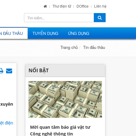
Thư điện tử
DOffice
Liên hệ
N ĐẤU THẦU
TUYỂN DỤNG
ỨNG DỤNG
Trang chủ
Tin đấu thầu
NỔI BẬT
 xuyên
ệt điện
Mời quan tâm báo giá vật tư
Công nghệ thông tin