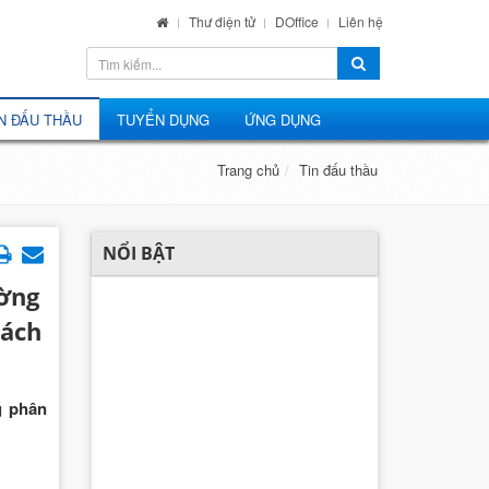
Thư điện tử
DOffice
Liên hệ
N ĐẤU THẦU
TUYỂN DỤNG
ỨNG DỤNG
Trang chủ
Tin đấu thầu
NỔI BẬT
ường
hách
g phân