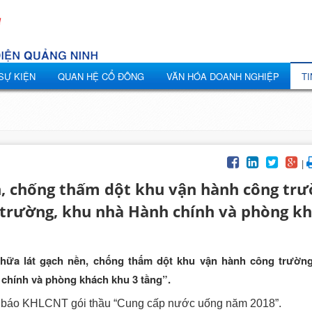
 SỰ KIỆN
QUAN HỆ CỔ ĐÔNG
VĂN HÓA DOANH NGHIỆP
TI
|
n, chống thấm dột khu vận hành công tr
trường, khu nhà Hành chính và phòng k
hữa lát gạch nền, chống thấm dột khu vận hành công trườn
chính và phòng khách khu 3 tầng”.
ng báo KHLCNT gói thầu “Cung cấp nước uống năm 2018”.