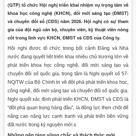
(QTP) tổ chức Hội nghị triển khai nhiệm vụ trọng tâm về
khoa học công nghệ (KHCN), đổi mới sáng tạo (ĐMST)
và chuyển đổi số (CĐS) năm 2026. Hội nghị có sự tham
gia của đội ngũ cán bộ, chuyên viên, kỹ thuật viên nòng
cốt trong lĩnh vực KHCN, ĐMST và CĐS của Công ty.
Hội nghị được tổ chức trong bối cảnh Đảng và Nhà
nước đang quyết liệt triển khai nhiều chủ trương lớn về
phát triển khoa học công nghệ, đổi mới sáng tạo và
chuyển đổi số quốc gia, trọng tâm là Nghị quyết số 57-
NQ/TW của Bộ Chính trị về đột phá phát triển khoa học,
công nghệ, đổi mới sáng tạo và chuyển đổi số quốc gia.
Nghị quyết xác định phát triển KHCN, ĐMST và CĐS là
“đột phá quan trọng hàng đầu”, là động lực then chốt để
nâng cao năng lực cạnh tranh và phát triển bền vững
đất nước trong kỷ nguyên mới.s
Những nền tảng vững chắc và thách thức mới