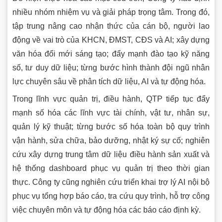
nhiều nhóm nhiệm vụ và giải pháp trọng tâm. Trong đó,
tập trung nâng cao nhận thức của cán bộ, người lao
động về vai trò của KHCN, ĐMST, CĐS và AI; xây dựng
văn hóa đổi mới sáng tạo; đẩy mạnh đào tạo kỹ năng
số, tư duy dữ liệu; từng bước hình thành đội ngũ nhân
lực chuyên sâu về phân tích dữ liệu, AI và tự động hóa.
Trong lĩnh vực quản trị, điều hành, QTP tiếp tục đẩy
mạnh số hóa các lĩnh vực tài chính, vật tư, nhân sự,
quản lý kỹ thuật; từng bước số hóa toàn bộ quy trình
vận hành, sửa chữa, bảo dưỡng, nhật ký sự cố; nghiên
cứu xây dựng trung tâm dữ liệu điều hành sản xuất và
hệ thống dashboard phục vụ quản trị theo thời gian
thực. Công ty cũng nghiên cứu triển khai trợ lý AI nội bộ
phục vụ tổng hợp báo cáo, tra cứu quy trình, hỗ trợ công
việc chuyên môn và tự động hóa các báo cáo định kỳ.