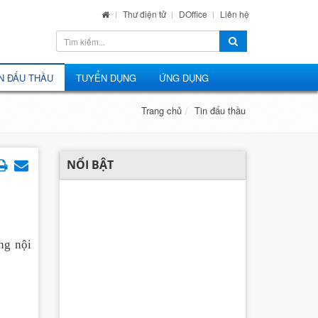
Thư điện tử
DOffice
Liên hệ
N ĐẤU THẦU
TUYỂN DỤNG
ỨNG DỤNG
Trang chủ
Tin đấu thầu
NỔI BẬT
ng nội