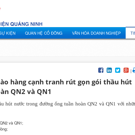
 SỰ KIỆN
QUAN HỆ CỔ ĐÔNG
VĂN HÓA DOANH NGHIỆP
TI
|
ào hàng cạnh tranh rút gọn gói thầu hút
oàn QN2 và QN1
hầu
hút nước trong đường ống tuần hoàn QN2 và QN1 với nhữ
n QN2 và QN1;
đồng;