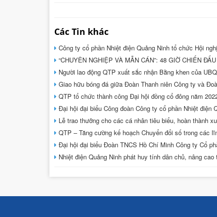
Các Tin khác
Công ty cổ phần Nhiệt điện Quảng Ninh tổ chức Hội ng
“CHUYÊN NGHIỆP VÀ MẪN CÁN”: 48 GIỜ CHIẾN ĐẤ
Người lao động QTP xuất sắc nhận Bằng khen của UBQ
Giao hữu bóng đá giữa Đoàn Thanh niên Công ty và Đoà
QTP tổ chức thành công Đại hội đồng cổ đông năm 20
Đại hội đại biểu Công đoàn Công ty cổ phần Nhiệt điện
Lễ trao thưởng cho các cá nhân tiêu biểu, hoàn thành 
QTP – Tăng cường kế hoạch Chuyển đổi số trong các lĩ
Đại hội đại biểu Đoàn TNCS Hồ Chí Minh Công ty Cổ phầ
Nhiệt điện Quảng Ninh phát huy tính dân chủ, nâng cao 