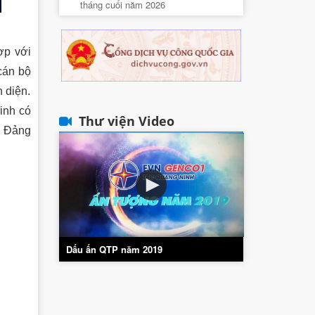
tháng cuối năm 2026
ợp với
cán bộ
 diện.
inh có
Thư viện Video
g Đảng
Dấu ấn QTP năm 2019