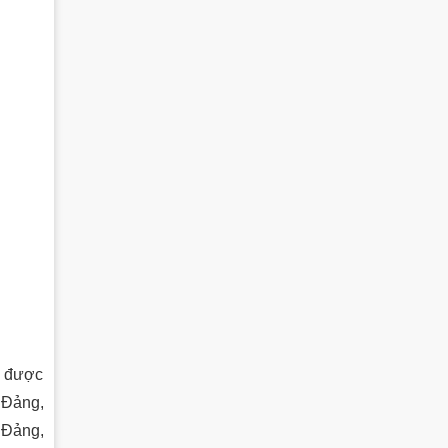
y được
 Đảng,
 Đảng,