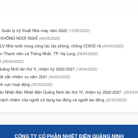
hị Quản lý kỹ thuật Nhà máy năm 2022
(13/05/2022)
U KHÔNG NGƠI NGHỈ
(06/05/2022)
LV Nhà nước trong công tác tác phòng, chống COVID-19
(04/05/2022)
n Thanh niên xã Thống Nhất, TP. Hạ Long
(29/04/2022)
22
(26/04/2022)
 Quảng Ninh lần thứ V, nhiệm kỳ 2022-2027
(19/04/2022)
xuất sắc nhiệm vụ năm 2021
(04/04/2022)
nh vực hoạt động
(30/03/2022)
n Nhiệt điện Nhiệt điện Quảng Ninh lần thứ IV, nhiệm kỳ 2022-2027.
(25/03/2
trách nhiệm của người sử dụng lao động và người lao động
(22/03/2022)
CÔNG TY CỔ PHẦN NHIỆT ĐIỆN QUẢNG NINH