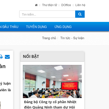
Thư điện tử
DOffice
Liên hệ
N ĐẤU THẦU
TUYỂN DỤNG
ỨNG DỤNG
Trang chủ
Tin tức - Sự kiện
NỔI BẬT
àn
ý luận
viên là
Đảng bộ Công ty cổ phần Nhiệt
điện Quảng Ninh tham dự Hội