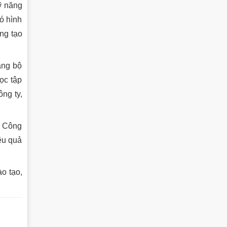
ỹ năng
đó hình
ng tạo
ảng bộ
ọc tập
ng ty,
c Công
ệu quả
o tạo,