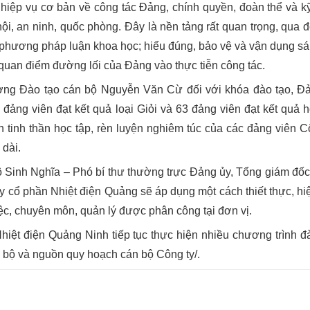
hiệp vụ cơ bản về công tác Đảng, chính quyền, đoàn thể và k
 hội, an ninh, quốc phòng. Đây là nền tảng rất quan trọng, qua 
và phương pháp luận khoa học; hiểu đúng, bảo vệ và vận dụng sá
quan điểm đường lối của Đảng vào thực tiễn công tác.
g Đào tạo cán bộ Nguyễn Văn Cừ đối với khóa đào tạo, Đ
ảng viên đạt kết quả loại Giỏi và 63 đảng viên đạt kết quả h
n tinh thần học tập, rèn luyện nghiêm túc của các đảng viên Cô
 dài.
 Sinh Nghĩa – Phó bí thư thường trực Đảng ủy, Tổng giám đố
ty cổ phần Nhiệt điện Quảng sẽ áp dụng một cách thiết thực, hi
ệc, chuyên môn, quản lý được phân công tại đơn vị.
t điện Quảng Ninh tiếp tục thực hiện nhiều chương trình đà
 bộ và nguồn quy hoạch cán bộ Công ty/.