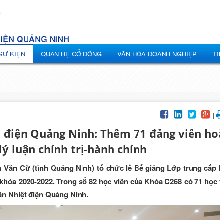
 SỰ KIỆN
QUAN HỆ CỔ ĐÔNG
VĂN HÓA DOANH NGHIỆP
TI
|
t điện Quảng Ninh: Thêm 71 đảng viên ho
ý luận chính trị-hành chính
 Văn Cừ (tỉnh Quảng Ninh) tổ chức lễ Bế giảng Lớp trung cấp l
 khóa 2020-2022. Trong số 82 học viên của Khóa C268 có 71 học 
ần Nhiệt điện Quảng Ninh.