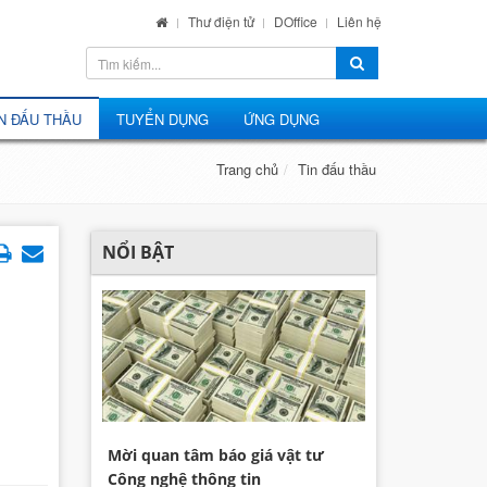
Thư điện tử
DOffice
Liên hệ
N ĐẤU THẦU
TUYỂN DỤNG
ỨNG DỤNG
Trang chủ
Tin đấu thầu
NỔI BẬT
Mời quan tâm báo giá vật tư
Công nghệ thông tin