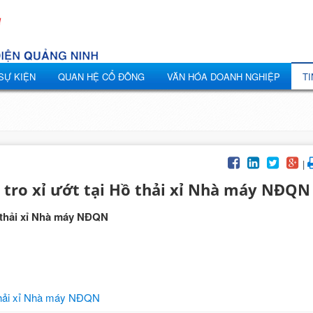
 SỰ KIỆN
QUAN HỆ CỔ ĐÔNG
VĂN HÓA DOANH NGHIỆP
TI
|
á tro xỉ ướt tại Hồ thải xỉ Nhà máy NĐQN
ồ thải xỉ Nhà máy NĐQN
ồ thải xỉ Nhà máy NĐQN