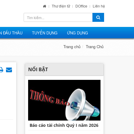
Thư điện tử
DOffice
Liên hệ
N ĐẤU THẦU
TUYỂN DỤNG
ỨNG DỤNG
Trang chủ
Trang Chủ
NỔI BẬT
Báo cáo tài chính Quý I năm 2026