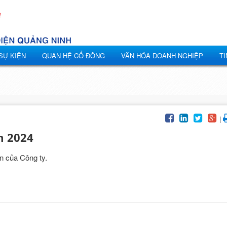
 SỰ KIỆN
QUAN HỆ CỔ ĐÔNG
VĂN HÓA DOANH NGHIỆP
TI
|
m 2024
n của Công ty.